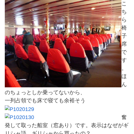
こ
ち
ら
椅
子
席
で
す
。
ほ
ん
のちょっとしか乗ってないから、
一列占領でも床で寝ても余裕そう
奮
発して取った船室（窓あり）です。表示はなぜがギ
リシャ語。ギリシャから買ったの？