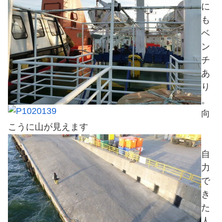
に
も
ベ
ン
チ
あ
り
。
向
こうに山が見えます
自
力
で
き
た
人