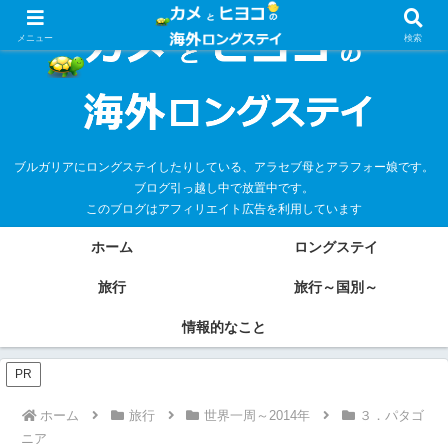
メニュー
検索
ブルガリアにロングステイしたりしている、アラセブ母とアラフォー娘です。
ブログ引っ越し中で放置中です。
このブログはアフィリエイト広告を利用しています
ホーム
ロングステイ
旅行
旅行～国別～
情報的なこと
PR
ホーム
旅行
世界一周～2014年
３．パタゴ
ニア