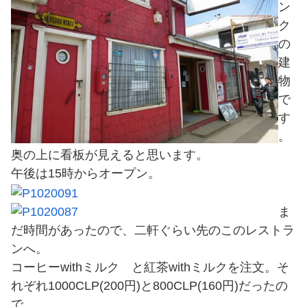
ン
ク
の
建
物
で
す
。
奥の上に看板が見えると思います。
午後は15時からオープン。
ま
だ時間があったので、二軒ぐらい先のこのレストラ
ンへ。
コーヒーwithミルク と紅茶withミルクを注文。そ
れぞれ1000CLP(200円)と800CLP(160円)だったの
で