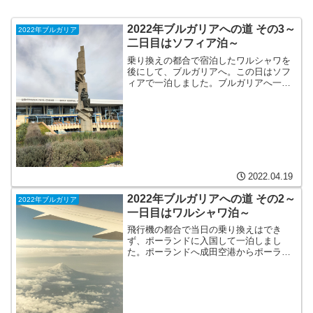
2022年ブルガリアへの道 その3～
2022年ブルガリア
二日目はソフィア泊～
乗り換えの都合で宿泊したワルシャワを
後にして、ブルガリアへ。この日はソフ
ィアで一泊しました。ブルガリアへ一泊
したワルシャワを発って、ブルガリアの
ソフィアへ向かいます。コロナじゃなか
ったら、もっと滞在したかった～ワルシ
ャワ ショパン空港へエア...
2022.04.19
2022年ブルガリアへの道 その2～
2022年ブルガリア
一日目はワルシャワ泊～
飛行機の都合で当日の乗り換えはでき
ず、ポーランドに入国して一泊しまし
た。ポーランドへ成田空港からポーラン
ド航空でワルシャワへ向かいました。私
たちの出発した27日の翌日の3月28日か
ら、全ての規制が解除された（泣）ので
すが、この日はそんなこと...