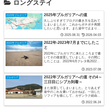
ロングステイ
2025年ブルガリアへの道
2025年ブルガリア
久しぶりすぎてブログの書き方を忘れて
しまいましたが、これからボチボチ再開
したいと思います。また途中で止まりそ
うだけど。。。できるだけやってみたい
2025.08.31
2026.04.03
と思います。とりあえずは、2025年にブ
ルガリアへの旅程について書いていきま
2022年-2023年7月までにしたこ
2022年ブルガリア
す。日本からブルガリ...
と
2022年にブルガリアに来たところまで書
いてその後放置していました。その間に
したことは、2022年6月クレタ島2022年9
月パリ2022年10月日本2023年3月ブルガ
リアへ2023年5月日本一時帰国2023年6月
2023.07.08
ブルガリアへという感じです...
2022年ブルガリアへの道 その4～
ブルガリア
三日目にシプカ到着～
また放置してしまいました。とりあえず
途中のこれを書いておかねば。一泊した
ソフィアを後にして、カザンラク経由で
シプカに到着しました。ソフィアからカ
2022.06.24
ザンラクは電車でソフィアからカザンラ
クまでは電車で移動しました。宿から駅