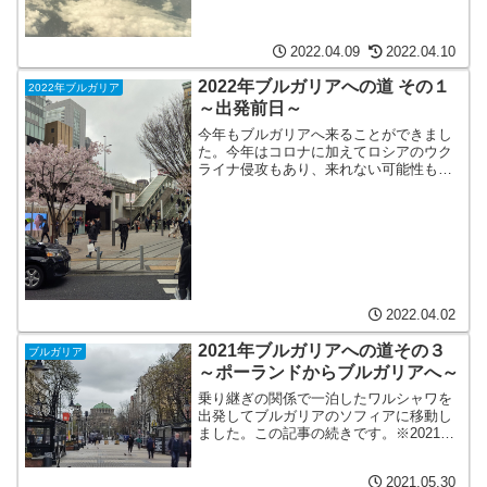
2022.04.09
2022.04.10
2022年ブルガリアへの道 その１
2022年ブルガリア
～出発前日～
今年もブルガリアへ来ることができまし
た。今年はコロナに加えてロシアのウク
ライナ侵攻もあり、来れない可能性もあ
ったので、来ることができて良かったで
す。去年の記事が途中なのですが、忘れ
ないうちに今年の分を書いていこうと思
います。大阪から東京へ滞...
2022.04.02
2021年ブルガリアへの道その３
ブルガリア
～ポーランドからブルガリアへ～
乗り継ぎの関係で一泊したワルシャワを
出発してブルガリアのソフィアに移動し
ました。この記事の続きです。※2021年
4月中旬のことです。現在は状況が変わっ
ている可能性があります。ワルシャワ・
2021.05.30
ショパン空港へソフィアへの飛行機は