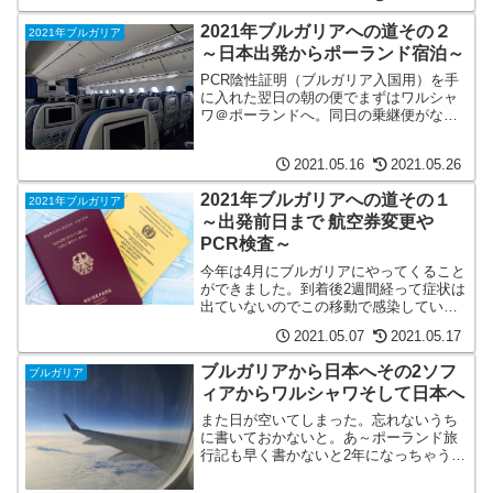
10:30発でした。...
2021年ブルガリアへの道その２
2021年ブルガリア
～日本出発からポーランド宿泊～
PCR陰性証明（ブルガリア入国用）を手
に入れた翌日の朝の便でまずはワルシャ
ワ＠ポーランドへ。同日の乗継便がない
ため、ワルシャワで一泊しました。PCR
のことなど前日のことは↓の記事をご覧く
2021.05.16
2021.05.26
ださい。※2021年4月中旬のことです。
現在は状況が変...
2021年ブルガリアへの道その１
2021年ブルガリア
～出発前日まで 航空券変更や
PCR検査～
今年は4月にブルガリアにやってくること
ができました。到着後2週間経って症状は
出ていないのでこの移動で感染していな
いと思います。ブルガリアの感染状況は
2021.05.07
2021.05.17
段々ですが減ってきているので、（と言
っても、人口換算で日本より多い）この
ブルガリアから日本へその2ソフ
ブルガリア
まま終息してほしいな...
ィアからワルシャワそして日本へ
また日が空いてしまった。忘れないうち
に書いておかないと。あ～ポーランド旅
行記も早く書かないと2年になっちゃう
よ。2020年11月にブルガリアから日本に
帰ってきた記録の続きです。上記の記事