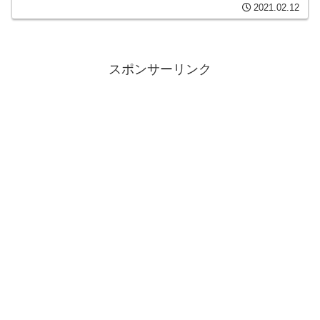
2021.02.12
でソフィアで一泊した後のことです。ソ
フィア空港へバスで...
スポンサーリンク