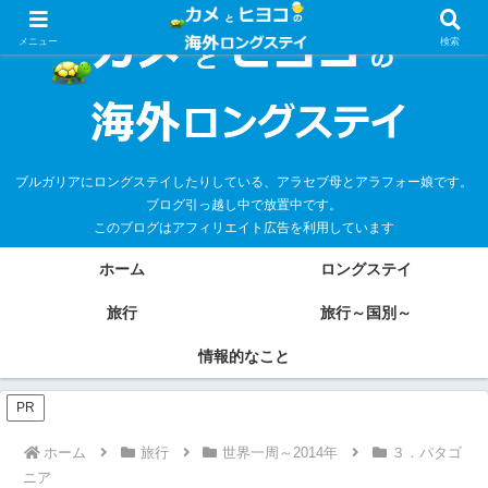
メニュー
検索
ブルガリアにロングステイしたりしている、アラセブ母とアラフォー娘です。
ブログ引っ越し中で放置中です。
このブログはアフィリエイト広告を利用しています
ホーム
ロングステイ
旅行
旅行～国別～
情報的なこと
PR
ホーム
旅行
世界一周～2014年
３．パタゴ
ニア