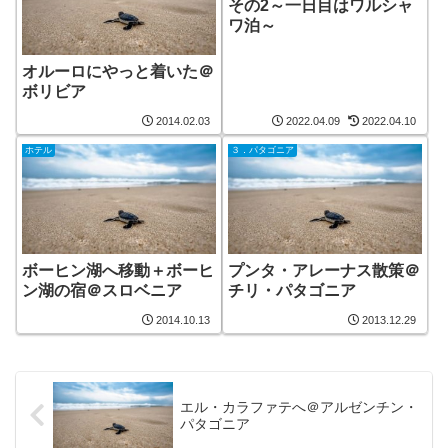
その2～一日目はワルシャ
ワ泊～
オルーロにやっと着いた＠
ボリビア
2014.02.03
2022.04.09
2022.04.10
ホテル
３．パタゴニア
ボーヒン湖へ移動＋ボーヒ
プンタ・アレーナス散策＠
ン湖の宿＠スロベニア
チリ・パタゴニア
2014.10.13
2013.12.29
エル・カラファテへ＠アルゼンチン・
パタゴニア