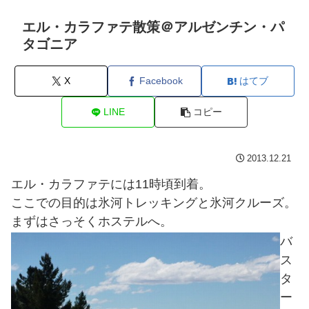
エル・カラファテ散策＠アルゼンチン・パ
タゴニア
X
Facebook
はてブ
LINE
コピー
2013.12.21
エル・カラファテには11時頃到着。
ここでの目的は氷河トレッキングと氷河クルーズ。
まずはさっそくホステルへ。
バ
ス
タ
ー