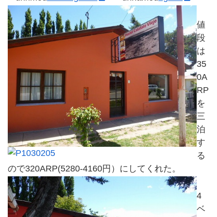
値
段
は
35
0A
RP
を
三
泊
す
る
ので320ARP(5280-4160円）にしてくれた。
4
ベ