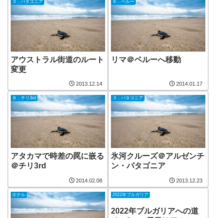
３．パタゴニア
６．ペルー
アウストラル街道のルート
リマ＠ペルーへ移動
変更
2013.12.14
2014.01.17
８．チリ3rd
３．パタゴニア
アタカマで時差の罠に嵌る
氷河クルーズ＠アルゼンチ
＠チリ3rd
ン・パタゴニア
2014.02.08
2013.12.23
ホテル
2022年ブルガリア
2022年ブルガリアへの道