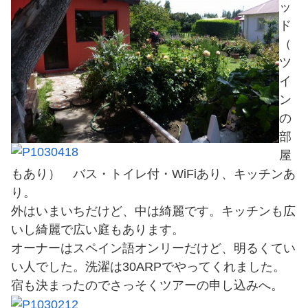
ッ
ド
（
ツ
イ
ン
の
部
屋
もあり） バス・トイレ付・WiFiあり、キッチンあ
り。
外はいまいちだけど、中は綺麗です。キッチンも広
いし綺麗で広い庭もあります。
オーナーはスペイン語オンリーだけど、明るくてい
い人でした。洗濯は30ARPでやってくれました。
宿も決まったのでさっそくツアーの申し込みへ。