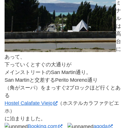
ミ
ナ
ル
は
高
台
に
あって、
下っていくとすぐの大通りが
メインストリートのSan Martin通り。
San Martinと交差するPerito Moreno通り
（角がスーパ）をまっすぐ2ブロックほど行くとあ
る
Hostel Calafate Viejo
（ホステルカラファテビエ
ホ）
に泊まりました。
Booking.com
agoda