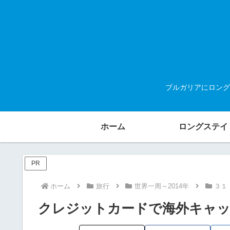
ブルガリアにロング
ホーム
ロングステイ
PR
ホーム
旅行
世界一周～2014年
３１
クレジットカードで海外キャ