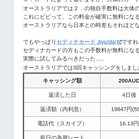
オーストラリアでは２．の独自手数料は大体のA
これにビビって、この料金が確実に無料にな
オーストラリアなら日本との時差もそれほど
でもやっぱり
セディナカード Jiyu!da!
ですれ
セディナカードの方もこの手数料が無料にな
実際に試してみるべきだった…。
オーストラリアでは3回キャッシングをしまし
キャッシング額
200AU
返済した日
4日後
返済額（内利息）
19847円(5
電話代（スカイプ）
16.13円
前日の為替レート