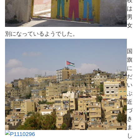
校
は
男
女
別になっているようでした。
国
旗
に
だ
い
ぶ
近
づ
き
ま
し