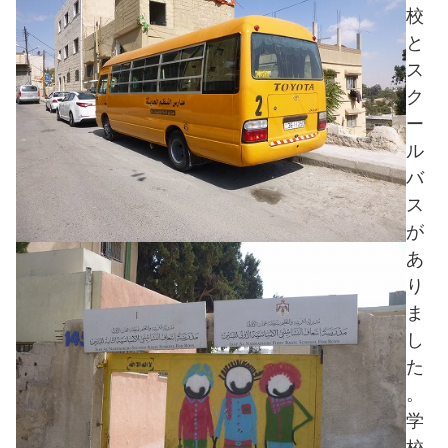
校
と
ス
ク
ー
ル
バ
ス
が
あ
り
ま
し
た
。
学