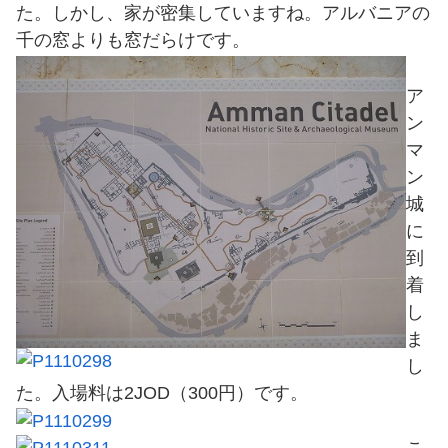
た。しかし、家が密集していますね。アルバニアの
千の窓よりも窓だらけです。
ア
ン
マ
ン
城
に
到
着
し
ま
し
た。入場料は2JOD（300円）です。