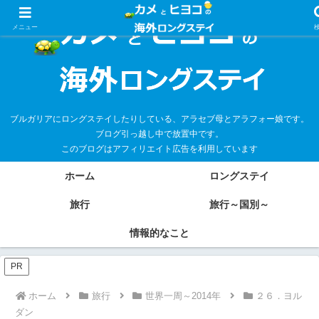
メニュー
ブルガリアにロングステイしたりしている、アラセブ母とアラフォー娘です。
ブログ引っ越し中で放置中です。
このブログはアフィリエイト広告を利用しています
ホーム
ロングステイ
旅行
旅行～国別～
情報的なこと
PR
ホーム
旅行
世界一周～2014年
２６．ヨル
ダン