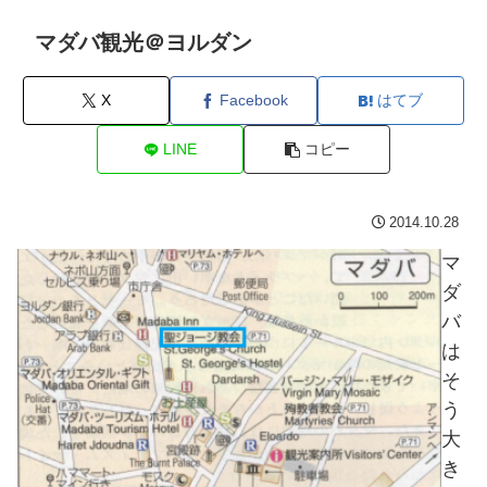
マダバ観光＠ヨルダン
X
Facebook
はてブ
LINE
コピー
2014.10.28
マ
ダ
バ
は
そ
う
大
き