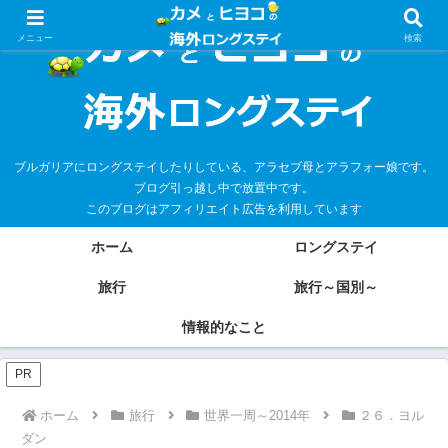
メニュー
検索
ブルガリアにロングステイしたりしている、アラセブ母とアラフォー娘です。
ブログ引っ越し中で放置中です。
このブログはアフィリエイト広告を利用しています
ホーム
ロングステイ
旅行
旅行～国別～
情報的なこと
PR
ホーム
旅行
世界一周～2014年
２６．ヨル
ダン