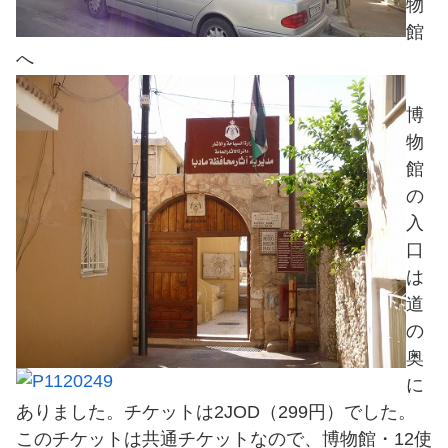
物
館
へ
博
物
館
の
入
口
は
道
の
奥
に
ありました。チケットは2JOD（299円）でした。
このチケットは共通チケットなので、博物館・12使