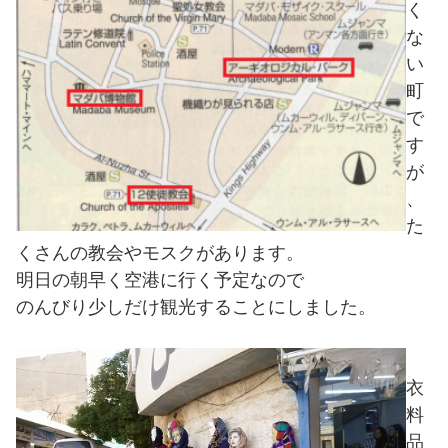
く
な
い
町
で
す
が
、
た
くさんの教会やモスクがあります。
明日の朝早く空港に行く予定なので
のんびり少しだけ観光することにしました。
衣
料
品