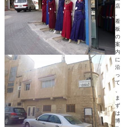
店
。
看
板
の
案
内
に
沿
っ
て
、
ま
ず
は
博