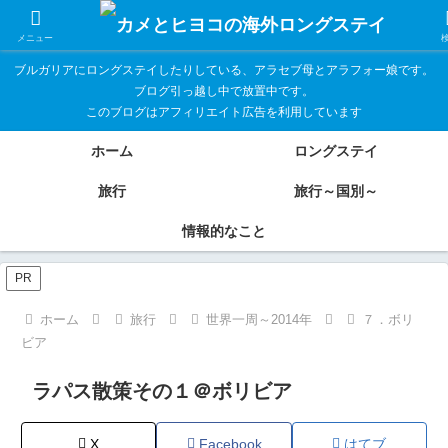
メニュー
ブルガリアにロングステイしたりしている、アラセブ母とアラフォー娘です。
ブログ引っ越し中で放置中です。
このブログはアフィリエイト広告を利用しています
ホーム
ロングステイ
旅行
旅行～国別～
情報的なこと
PR
ホーム
旅行
世界一周～2014年
７．ボリ
ビア
ラパス散策その１＠ボリビア
X
Facebook
はてブ