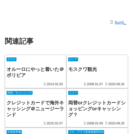
bunji_
関連記事
ホテル
ロシア
オルーロにやっと着いた＠
モスクワ観光
ボリビア
2014.02.03
2008.01.07
2020.09.26
両替・キャッシング
ドイツ
クレジットカードで海外キ
両替orクレジットカードシ
ャッシング＠ニュージーラ
ョッピングorキャッシン
ンド
グ？
2015.02.07
2008.02.09
2020.09.26
出発前準備
３０．アラブ首長国連邦2nd