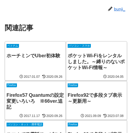
bunji_
関連記事
ベトナム
パソコン・スマホ
ホーチミンでUber初体験
ポケットWi-Fiをレンタル
しました。～縛りのないポ
ケットWi-Fi情報～
2017.01.07
2020.09.26
2020.04.05
Firefox
Firefox
Firefox57 Quantumの設定
Firefox92で多段タブ表示
変更いろいろ ※66ver.追
～更新用～
記
2017.11.17
2020.09.26
2021.09.09
2023.07.08
パソコン・ネット・携帯電話
Firefox