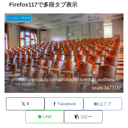
Firefox117で多段タブ表示
パソコン・スマホ
https://pixabay.com/photos/lecture-hall-auditorium-
seats-347316/
X
Facebook
はてブ
LINE
コピー