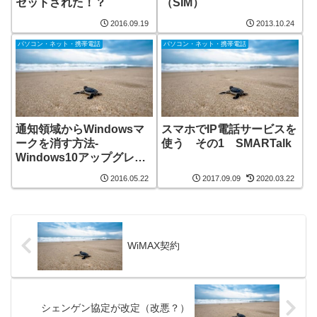
セットされた！？
（SIM）
2016.09.19
2013.10.24
パソコン・ネット・携帯電話
パソコン・ネット・携帯電話
通知領域からWindowsマ
スマホでIP電話サービスを
ークを消す方法-
使う その1 SMARTalk
Windows10アップグレー
ド阻止
2016.05.22
2017.09.09
2020.03.22
WiMAX契約
シェンゲン協定が改定（改悪？）