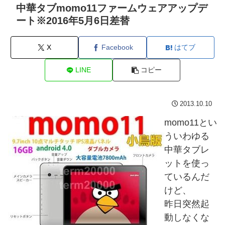
中華タブmomo11ファームウェアアップデ
ート※2016年5月6日差替
X
Facebook
はてブ
LINE
コピー
2013.10.10
momo11とい
ういわゆる
中華タブレ
ットを使っ
ているんだ
けど、
昨日突然起
動しなくな