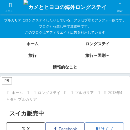
メニュー
検索
ブルガリアにロングステイしたりしている、アラセブ母とアラフォー娘です。
ブログ引っ越し中で放置中です。
このブログはアフィリエイト広告を利用しています
ホーム
ロングステイ
旅行
旅行～国別～
情報的なこと
PR
ホーム
ロングステイ
ブルガリア
2013年4
月-9月 ブルガリア
スイカ販売中
X
Facebook
はてブ