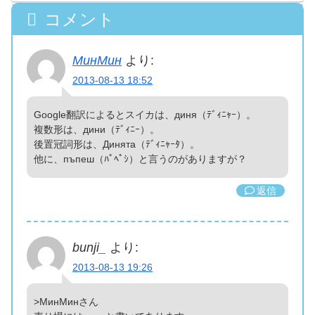
コメント
МинМин
より:
2013-08-13 18:52
Google翻訳によるとスイカは、диня（ﾃﾞｨﾆｬｰ）
。
複数形は、дини（ﾃﾞｨﾆｰ）
。
後置冠詞形は、Динята（ﾃﾞｨﾆｬｰﾀ）
。
他に、пъпеш（ﾊﾟﾍﾟｼ）と言うのがありますが？
返信
bunji_
より:
2013-08-13 19:26
>МинМинさん