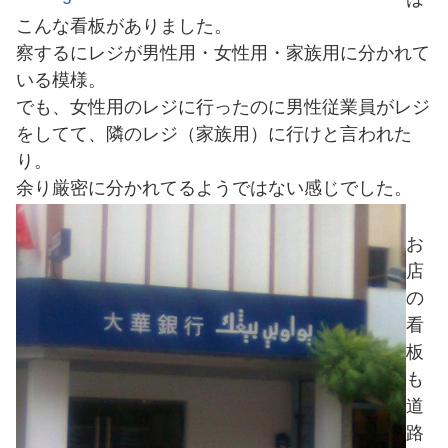
こんな看板がありました。
察するにレジが男性用・女性用・家族用に分かれて
いる模様。
でも、女性用のレジに行ったのに男性従業員がレジ
をしてて、隣のレジ（家族用）に行けと言われた
り。
余り厳密に分かれてるようではない感じでした。
お
店
の
看
板
も
道
路