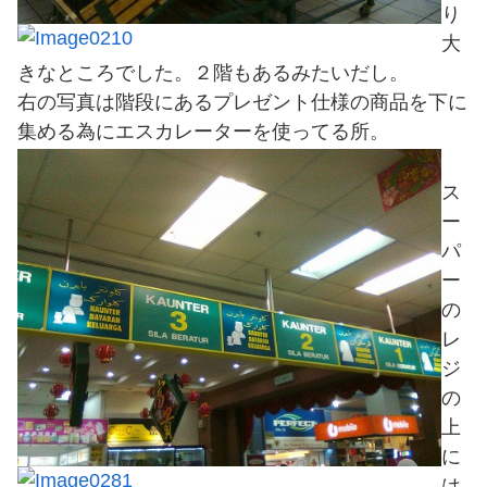
り
大
きなところでした。２階もあるみたいだし。
右の写真は階段にあるプレゼント仕様の商品を下に
集める為にエスカレーターを使ってる所。
ス
ー
パ
ー
の
レ
ジ
の
上
に
は