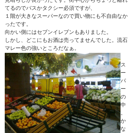
見晴らしが良かったです。街中心からちょっと離れ
てるのでバスかタクシー必須ですが、
１階が大きなスーパーなので買い物にも不自由なか
ったです。
向かい側にはセブンイレブンもありました。
しかし、どこにもお酒は売ってませんでした。流石
マレー色の強いところだなぁ。
ス
ー
パ
ー
の
中
。
か
な