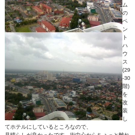
ム
の
ペ
ン
ト
ハ
ウ
ス
(29
-30
階)
を
改
装
し
てホテルにしているところなので、