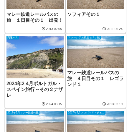
マレー鉄道レールパスの
ソフィアその１
旅 １日目その１ 出発！
2013.02.05
2011.06.24
高速バス
マレーシアお役立ち？小技
マレー鉄道レールパスの
旅 ４日目その１ レゴラ
2024年2-4月ポルトガル・
ンド１
スペイン旅行～その２ナザ
レ
2024.03.15
2013.02.19
2013年2月マレー鉄道の旅
2017年9月スロバキア・チェコ