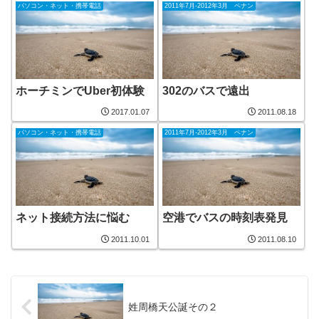
パソコン・ネット・携帯電話
2011年7月-2012年3月 ペナン
ホーチミンでUber初体験
302のバスで遠出
2017.01.07
2011.08.18
パソコン・ネット・携帯電話
2011年7月-2012年3月 ペナン
ネット接続方法に悩む
空港でバスの時刻表発見
2011.10.01
2011.08.10
姓周橋天公誕その２