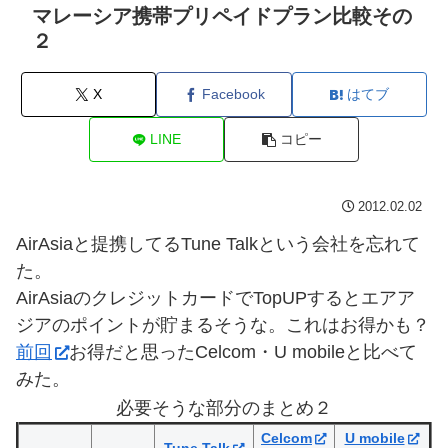
マレーシア携帯プリペイドプラン比較その
２
X
Facebook
はてブ
LINE
コピー
2012.02.02
AirAsiaと提携してるTune Talkという会社を忘れて
た。
AirAsiaのクレジットカードでTopUPするとエアア
ジアのポイントが貯まるそうな。これはお得かも？
前回
お得だと思ったCelcom・U mobileと比べて
みた。
必要そうな部分のまとめ２
Celcom
U mobile