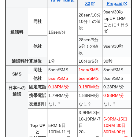
Tune Talk
X2
Prepaid
9sen/30秒
28sen/10分
topUP 1RM
同社
10分！の値
ごとに１日タ
段
ダ
通話料
16sen/分
28sen/5分
他社
5分！の値
9sen/30秒
段
通話料計算単位
1分
10分or5分
30秒
同社
5sen/SMS
1sen/SMS
3sen/SMS
SMS
他社
5sen/SMS
5sen/SMS
8sen/SMS
固定電話
0.18RM/分
0.18RM/分
0.28RM/分
日本への
通話
携帯電話
1.79RM/分
1.88RM/分
0.98RM/分
友達割引
なし？
なし？
なし？
3-9RM-3日
10-19RM-7
5-9RM-15日
Top-UP
5RM-5日
日
10RM-30日
と
10RM-11日
20-
30RM-90日