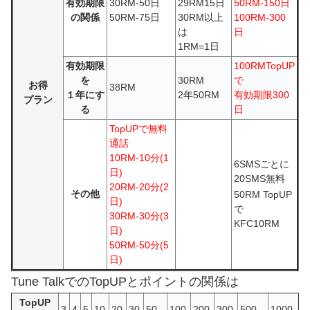
有効期限
30RM-50日
29RM15日
50RM-150日
の関係
50RM-75日
30RM以上
100RM-300
は
日
1RM=1日
有効期限
100RMTopUP
を
30RM
で
お得
38RM
１年にす
2年50RM
有効期限300
プラン
る
日
TopUPで無料
通話
10RM-10分(1
6SMSごとに
日)
20SMS無料
20RM-20分(2
その他
50RM TopUP
日)
で
30RM-30分(3
KFC10RM
日)
50RM-50分(5
日)
Tune TalkでのTopUPとポイントの関係は
TopUP
3
4
5
10
20
30
50
100
200
300
500
1000