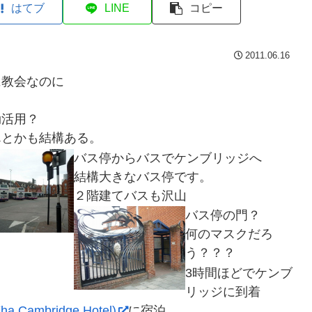
はてブ
LINE
コピー
2011.06.16
に教会なのに
効活用？
んとかも結構ある。
バス停からバスでケンブリッジへ
結構大きなバス停です。
２階建てバスも沢山
バス停の門？
何のマスクだろ
う？？？
3時間ほどでケンブ
リッジに到着
ambridge Hotel)
に宿泊。