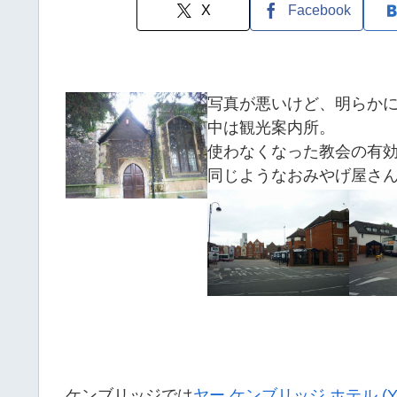
X
Facebook
写真が悪いけど、明らか
中は観光案内所。
使わなくなった教会の有
同じようなおみやげ屋さ
ケンブリッジでは
ヤー ケンブリッジ ホテル (Yha C