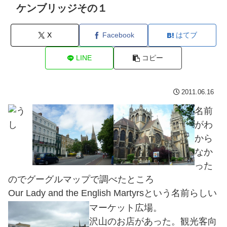
ケンブリッジその１
X
Facebook
はてブ
LINE
コピー
2011.06.16
名前
がわ
から
なか
った
のでグーグルマップで調べたところ
Our Lady and the English Martyrsという名前らしい
マーケット広場。
沢山のお店があった。観光客向