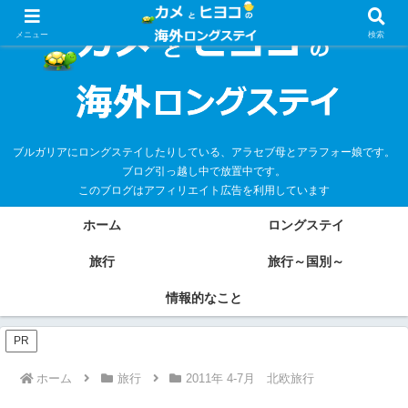
メニュー
検索
ブルガリアにロングステイしたりしている、アラセブ母とアラフォー娘です。
ブログ引っ越し中で放置中です。
このブログはアフィリエイト広告を利用しています
ホーム
ロングステイ
旅行
旅行～国別～
情報的なこと
PR
ホーム
旅行
2011年 4-7月 北欧旅行