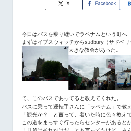
X
Facebook
今日はバスを乗り継いでラベナムという町へ
まずはイプスウィッチからsudbury（サドベ
大きな教会があった。
て、このバスであってると教えてくれた。
バスに乗って運転手さんに「ラベナム」で教
「観光か？」と言って、着いた時に色々教え
この道をまっすぐ行ったらセンターがあると
「見所はそれだけだ」とも言ってたけど。み