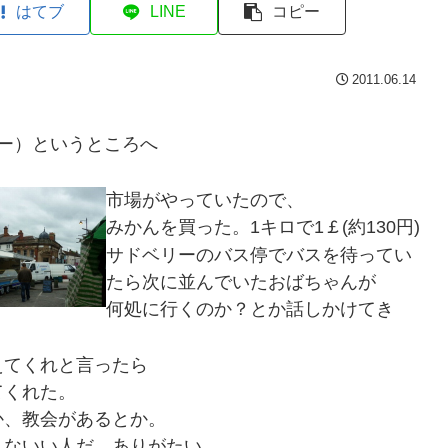
はてブ
LINE
コピー
2011.06.14
リー）というところへ
市場がやっていたので、
みかんを買った。1キロで1￡(約130円)
サドベリーのバス停でバスを待ってい
たら次に並んでいたおばちゃんが
何処に行くのか？とか話しかけてき
えてくれと言ったら
てくれた。
か、教会があるとか。
んないい人だ。ありがたい。