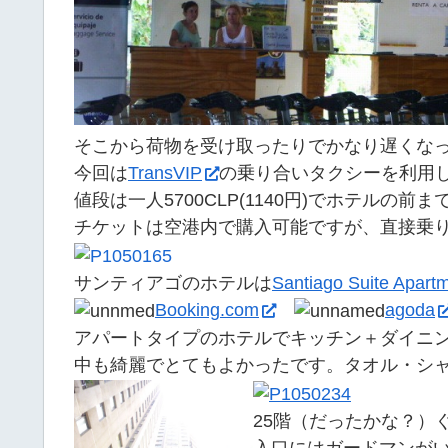
そこから荷物を受け取ったりでかなり遅くな
今回は
TransVIP
の乗り合いタクシーを利用
値段は一人5700CLP(1140円)でホテルの
チケットは空港内で購入可能ですが、直接乗り
サンティアゴのホテルは
Santiago Suite Apart
Booking.com
agoda
アパートタイプのホテルでキッチン＋ダイニ
中も綺麗でとてもよかったです。タオル・シャン
25階（だったかな？）