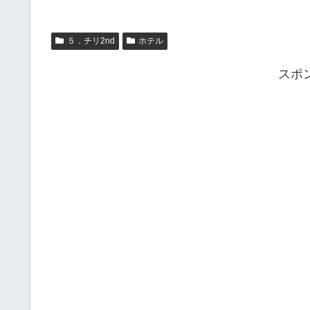
５．チリ2nd
ホテル
スポ