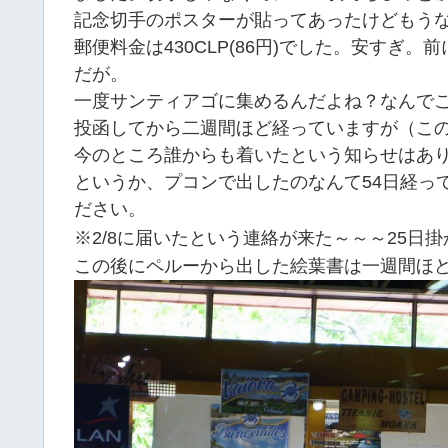
記念切手のポスターが貼ってあったけどもう
郵便料金は430CLP(86円)でした。安すぎ。前
だが。
一度サンティアゴに集めるんだよね？なんで
投函してから二週間ほど経っていますが（こ
今のところ誰からも着いたという知らせはあ
というか、プコンで出したのなんて54日経っ
ださい。
※2/8に届いたという連絡が来た～～～25日
この後にペルーから出した絵葉書は一週間ほ