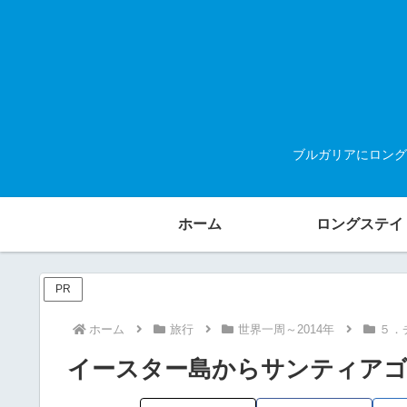
ブルガリアにロング
ホーム
ロングステイ
PR
ホーム
旅行
世界一周～2014年
５．
イースター島からサンティアゴ