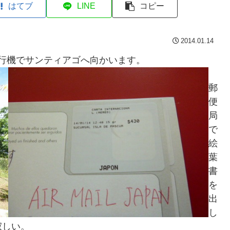
はてブ
LINE
コピー
2014.01.14
飛行機でサンティアゴへ向かいます。
郵
便
局
で
絵
葉
書
を
出
し
寂しい。