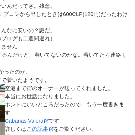
ないんだってさ。残念。
にプコンから出したときは600CLP(120円)だったわけ
こんなに安いの？謎だ。
のブログも二週間遅れ）
りません。
てるんだけど、着いてないのかな。着いてたら連絡く
掛かったのか。
どで着いたようです。
空港まで宿のオーナーが送ってくれました。
本当にお世話になりました。
ホントにいいところだったので、もう一度書きま
す。
Cabanas Vaiora
です。
詳しくは
この記事
をご覧ください。