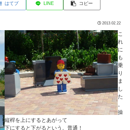
はてブ
LINE
コピー
2013.02.22
こ
れ
に
も
乗
り
ま
し
た
。
操
縦桿を上にするとあがって
下にすると下がるという。普通！