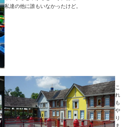
私達の他に誰もいなかったけど。
こ
れ
も
や
り
ま