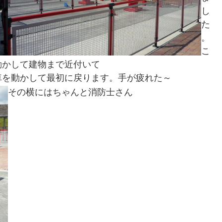
し
た
。
こ
動かして建物まで近付いて
車を動かして最初に戻ります。手が疲れた～
その横にはちゃんと消防士さん