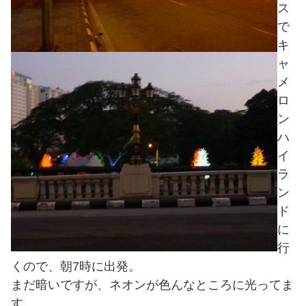
ス
で
キ
ャ
メ
ロ
ン
ハ
イ
ラ
ン
ド
に
行
くので、朝7時に出発。
まだ暗いですが、ネオンが色んなところに光ってま
す。