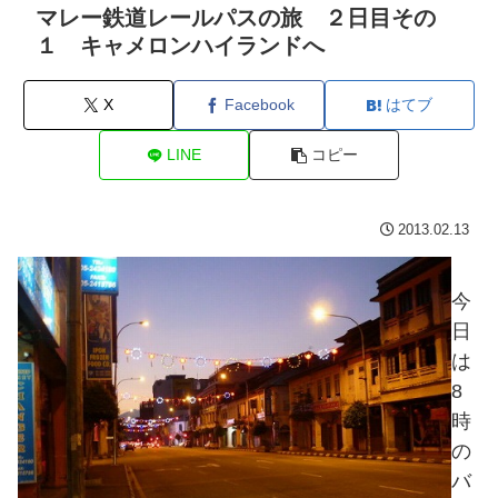
マレー鉄道レールパスの旅 ２日目その
１ キャメロンハイランドへ
X
Facebook
はてブ
LINE
コピー
2013.02.13
今
日
は
8
時
の
バ