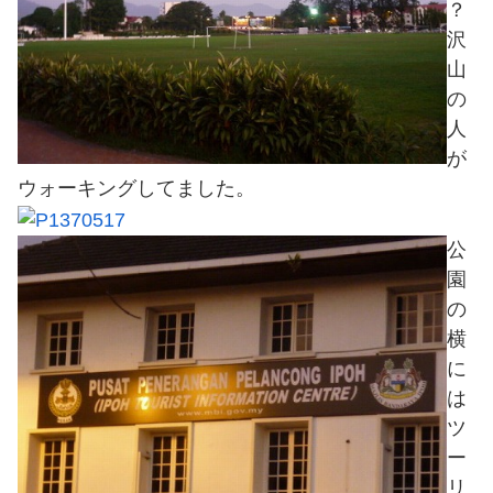
？
沢
山
の
人
が
ウォーキングしてました。
公
園
の
横
に
は
ツ
ー
リ