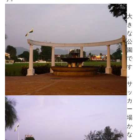
大
き
な
公
園
で
す
。
サ
ッ
カ
ー
場
か
な