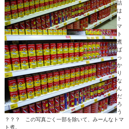
詰
は
ト
マ
ト
煮
ば
っ
か
り
な
ん
だ
ろ
う
？？？ この写真ごく一部を除いて、みーんなトマ
ト煮。