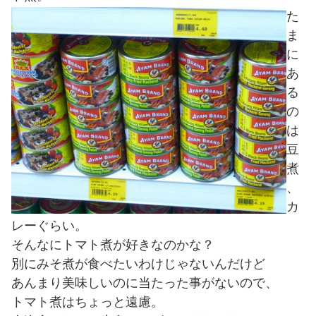
た
ま
に
あ
る
の
は
豆
煮
、
カ
レーぐらい。
そんなにトマト煮が好きなのかな？
別にみそ煮が食べたいわけじゃないんだけど
あんまり美味しいのに当たった事がないので、
トマト煮はちょっと遠慮。