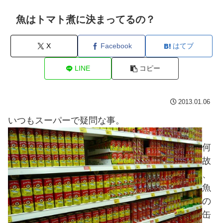
魚はトマト煮に決まってるの？
X
Facebook
はてブ
LINE
コピー
2013.01.06
いつもスーパーで疑問な事。
何
故
、
魚
の
缶