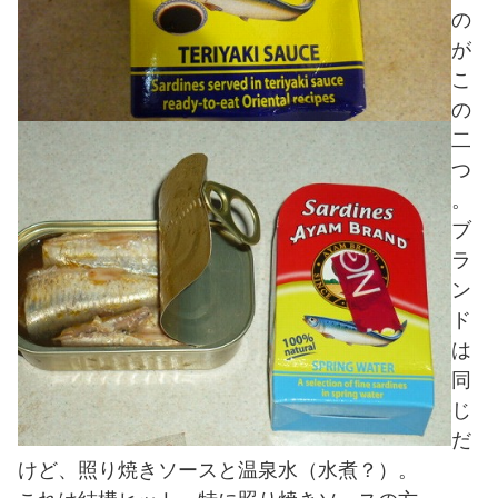
の
が
こ
の
二
つ
。
ブ
ラ
ン
ド
は
同
じ
だ
けど、照り焼きソースと温泉水（水煮？）。