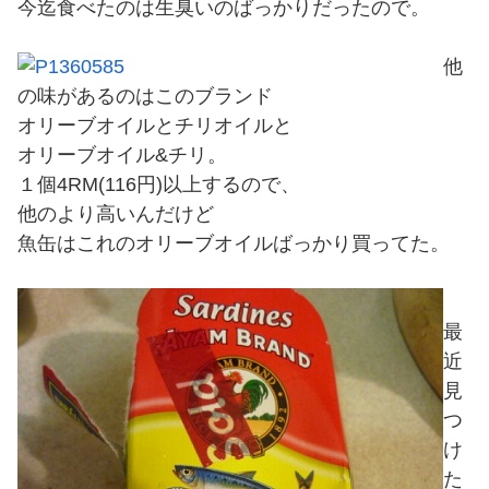
今迄食べたのは生臭いのばっかりだったので。
他
の味があるのはこのブランド
オリーブオイルとチリオイルと
オリーブオイル&チリ。
１個4RM(116円)以上するので、
他のより高いんだけど
魚缶はこれのオリーブオイルばっかり買ってた。
最
近
見
つ
け
た