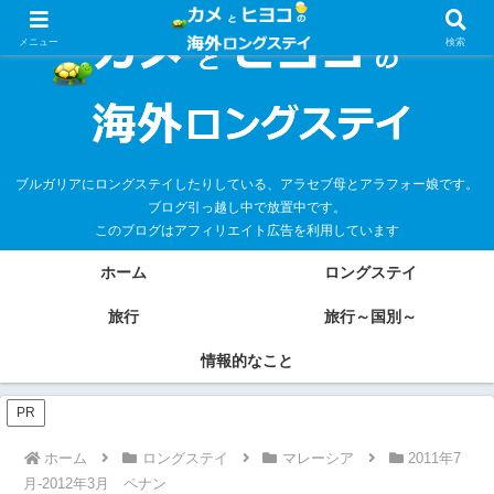
メニュー
検索
ブルガリアにロングステイしたりしている、アラセブ母とアラフォー娘です。
ブログ引っ越し中で放置中です。
このブログはアフィリエイト広告を利用しています
ホーム
ロングステイ
旅行
旅行～国別～
情報的なこと
PR
ホーム
ロングステイ
マレーシア
2011年7
月-2012年3月 ペナン