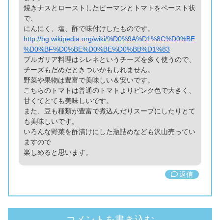
焼きナスとローストしたピーマンとトマトをペースト状
で、
にんにく、塩、酢で味付けしたものです。
http://bg.wikipedia.org/wiki/%D0%9A%D1%8C%D0%BE
%D0%BF%D0%BE%D0%BE%D0%BB%D1%83
ブルガリア料理はシレネというチーズを多く使うので、
チーズもだめだときついかもしれません。
野菜や果物は豊富で美味しい＆安いです。
こちらのトマトは普通のトマトよりピンク色で大きく、
甘くてとても美味しいです。
また、豆も種類が豊富で煮込んだりスープにしたりとて
も美味しいです。
いろんな野菜を酢漬けにした瓶詰めなども沢山売ってい
ますので
楽しめると思います。
返信
コメントを書き込む