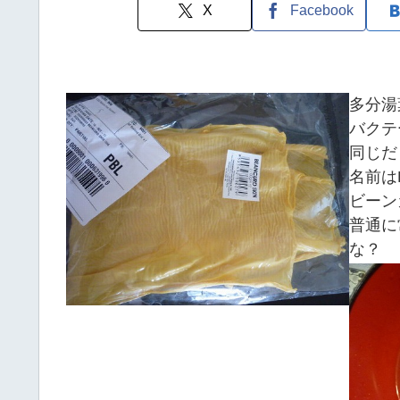
X
Facebook
多分湯
バクテ
同じだと
名前はBe
ビーン
普通に
な？