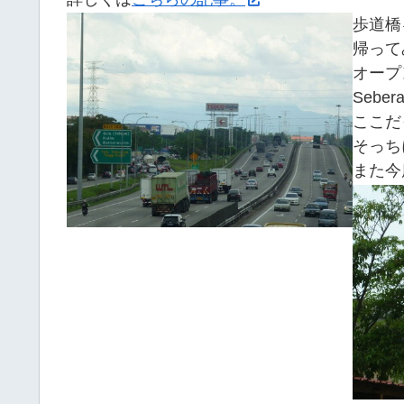
歩道橋
帰って
オープ
Seb
ここだ
そっち
また今