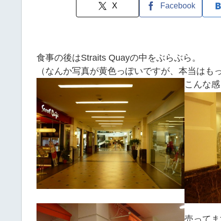
X
Facebook
食事の後はStraits Quayの中をぶらぶら。
（なんか写真が黄色っぽいですが、本当はも
こんな感
売ってま