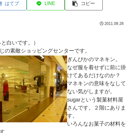
はてブ
LINE
コピー
2011.09.28
っと白いです。）
じの素敵ショッピングセンターです。
ぎんぴかのマネキン。
なぜ服を着せずに前に掛
けてあるだけなのか？
マネキンの意味をなして
ない気がしますが。
sugarという製菓材料屋
さんです。２階にありま
す。
いろんなお菓子の材料を
す。