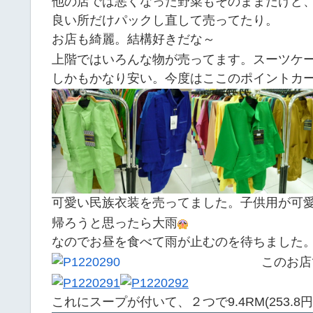
他の店では悪くなった野菜もそのままだけど
良い所だけパックし直して売ってたり。
お店も綺麗。結構好きだな～
上階ではいろんな物が売ってます。スーツケ
しかもかなり安い。今度はここのポイントカ
可愛い民族衣装を売ってました。子供用が可
帰ろうと思ったら大雨
なのでお昼を食べて雨が止むのを待ちました
このお店
これにスープが付いて、２つで9.4RM(253.8円