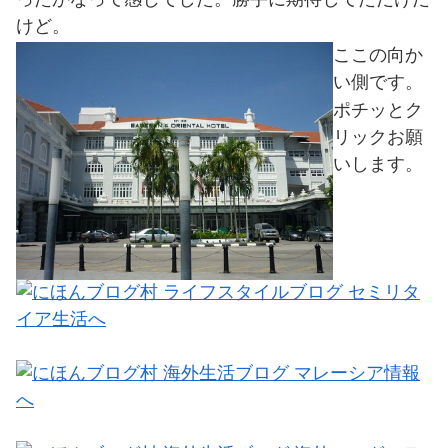
けど。
ここの向か
い側です。
ポチッとク
リックお願
いします。