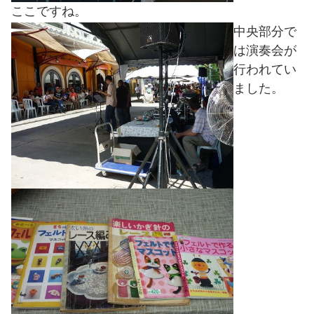
ここですね。
中央部分で
は演奏会が
行われてい
ました。