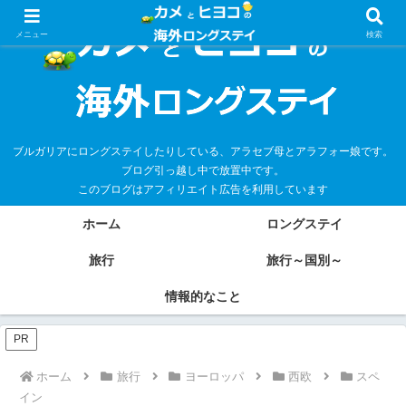
メニュー
検索
ブルガリアにロングステイしたりしている、アラセブ母とアラフォー娘です。
ブログ引っ越し中で放置中です。
このブログはアフィリエイト広告を利用しています
ホーム
ロングステイ
旅行
旅行～国別～
情報的なこと
PR
ホーム
旅行
ヨーロッパ
西欧
スペ
イン