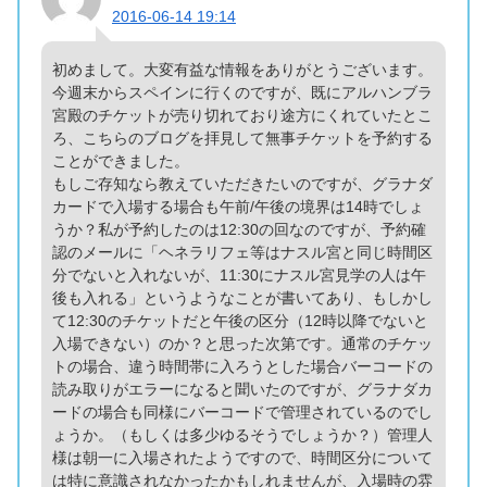
2016-06-14 19:14
初めまして。大変有益な情報をありがとうございます。
今週末からスペインに行くのですが、既にアルハンブラ
宮殿のチケットが売り切れており途方にくれていたとこ
ろ、こちらのブログを拝見して無事チケットを予約する
ことができました。
もしご存知なら教えていただきたいのですが、グラナダ
カードで入場する場合も午前/午後の境界は14時でしょ
うか？私が予約したのは12:30の回なのですが、予約確
認のメールに「ヘネラリフェ等はナスル宮と同じ時間区
分でないと入れないが、11:30にナスル宮見学の人は午
後も入れる」というようなことが書いてあり、もしかし
て12:30のチケットだと午後の区分（12時以降でないと
入場できない）のか？と思った次第です。通常のチケッ
トの場合、違う時間帯に入ろうとした場合バーコードの
読み取りがエラーになると聞いたのですが、グラナダカ
ードの場合も同様にバーコードで管理されているのでし
ょうか。（もしくは多少ゆるそうでしょうか？）管理人
様は朝一に入場されたようですので、時間区分について
は特に意識されなかったかもしれませんが、入場時の雰