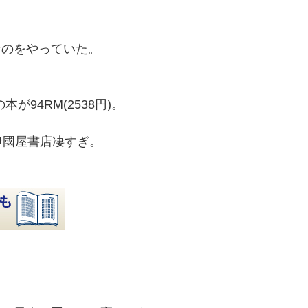
なのをやっていた。
が94RM(2538円)。
伊國屋書店凄すぎ。