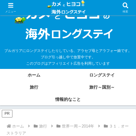
メニュー
検索
ブルガリアにロングステイしたりしている、アラセブ母とアラフォー娘です。
ブログ引っ越し中で放置中です。
このブログはアフィリエイト広告を利用しています
ホーム
ロングステイ
旅行
旅行～国別～
情報的なこと
PR
ホーム
旅行
世界一周～2014年
３１．オー
ストラリア