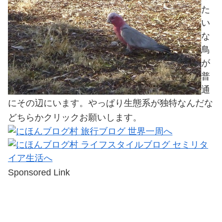
た
い
な
鳥
が
普
通
にその辺にいます。やっぱり生態系が独特なんだな
どちらかクリックお願いします。
Sponsored Link