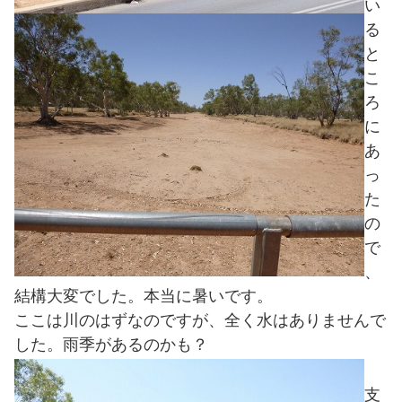
い
る
と
こ
ろ
に
あ
っ
た
の
で
、
結構大変でした。本当に暑いです。
ここは川のはずなのですが、全く水はありませんで
した。雨季があるのかも？
支