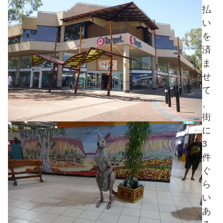
払
い
を
済
ま
せ
て
、
街
に
3
件
ぐ
ら
い
あ