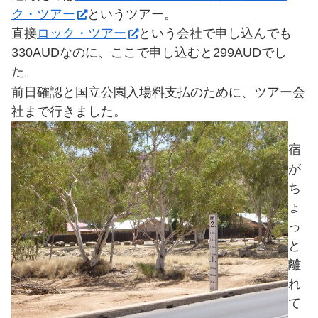
ク・ツアー
というツアー。
直接
ロック・ツアー
という会社で申し込んでも
330AUDなのに、ここで申し込むと299AUDでし
た。
前日確認と国立公園入場料支払のために、ツアー会
社まで行きました。
宿
が
ち
ょ
っ
と
離
れ
て