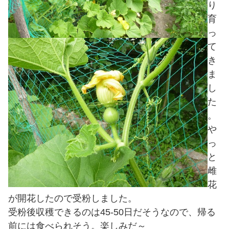
り
育
っ
て
き
ま
し
た
。
や
っ
と
雌
花
が開花したので受粉しました。
受粉後収穫できるのは45-50日だそうなので、帰る
前には食べられそう。楽しみだ～