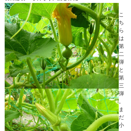
こ
ち
ら
は
第
二
弾
と
第
三
弾
。
ま
だ
小