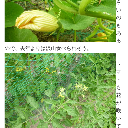
さ
い
の
も
あ
る
ので、去年よりは沢山食べられそう。
ト
マ
ト
も
花
が
咲
い
て