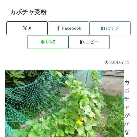
カボチャ受粉
X
Facebook
はてブ
LINE
コピー
2014.07.11
カ
ボ
チ
ャ
が
か
な