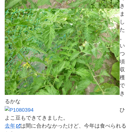
き
ま
し
た
。
い
つ
頃
収
穫
で
き
るかな
ひ
よこ豆もできてきました。
去年
は間に合わなかったけど、今年は食べられる