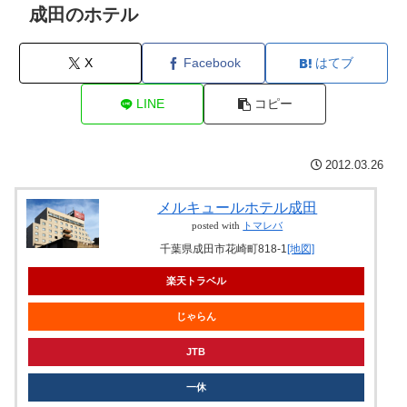
成田のホテル
X
Facebook
はてブ
LINE
コピー
2012.03.26
メルキュールホテル成田
posted with
トマレバ
千葉県成田市花崎町818-1
[地図]
楽天トラベル
じゃらん
JTB
一休