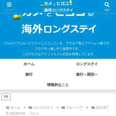
メニュー
検索
ブルガリアにロングステイしたりしている、アラセブ母とアラフォー娘です。
ブログ引っ越し中で放置中です。
このブログはアフィリエイト広告を利用しています
ホーム
ロングステイ
旅行
旅行～国別～
情報的なこと
PR
ホーム
ロングステイ
マレーシア
2011年7
月-2012年3月 ペナン