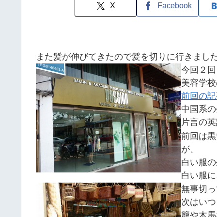
X
Facebook
また髪が伸びてきたので髪を切りに行きまし
今回２回
美容学校
前回の記
中国系の
片言の英
前回は黒
が、
白い服の
白い服に
無事切っ
次はいつ
籠や木馬