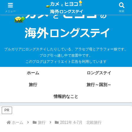
メニュー
検索
ブルガリアにロングステイしたりしている、アラセブ母とアラフォー娘です。
ブログ引っ越し中で放置中です。
このブログはアフィリエイト広告を利用しています
ホーム
ロングステイ
旅行
旅行～国別～
情報的なこと
PR
ホーム
旅行
2011年 4-7月 北欧旅行