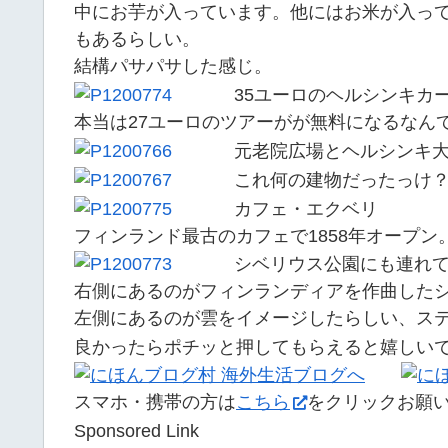
中にお芋が入っています。他にはお米が入っ
もあるらしい。
結構パサパサした感じ。
35ユーロのヘルシンキカ
本当は27ユーロのツアーがが無料になるなん
元老院広場とヘルシンキ
これ何の建物だったっけ
カフェ・エクベリ
フィンランド最古のカフェで1858年オープン
シベリウス公園にも連れ
右側にあるのがフィンランディアを作曲した
左側にあるのが雲をイメージしたらしい、ス
良かったらポチッと押してもらえると嬉しい
スマホ・携帯の方は
こちら
をクリックお願
Sponsored Link