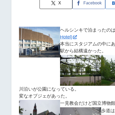
X
Facebook
ヘルシンキで泊まったの
Hotel)
本当にスタジアムの中に
駅から結構遠かった。
川沿いが公園になっている。
変なオブジェがあった。
一見教会だけど国立博物
歩道は