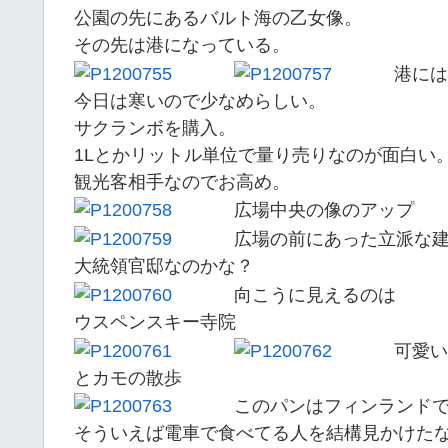
公園の先にあるバルト海の乙女像。
その先は港になっている。
港には
今日は寒いので少なめらしい。
サクランボを購入。
1Lとかリットル単位で量り売りなのが面白い
観光客相手なのでお高め。
広場中央の像のアップ
広場の前にあった立派な
大統領官邸なのかな？
向こうに見えるのは
ウスペンスキー寺院
可愛い
とカモの散歩
このパンはフィンランド
そういえば電車で食べてる人を結構見かけた