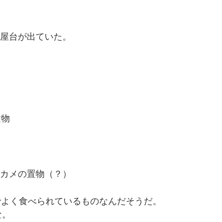
屋台が出ていた。
。
建物
カメの置物（？）
でよく食べられているものなんだそうだ。
な。