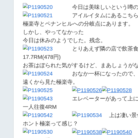
今日は美味しいという噂
アイルイタムにあるこち
極楽寺とペナンヒルへの分岐点にあります。
しかし、やってなかった
今日は休みのようでした。残念。
とりあえず隣の店で飲茶
17.7RM(478円)
お茶はぼられた気がするけど、まあしょうが
おなか一杯になったので
遠くから見た極楽寺。
エレベーターがあって上
一人往復4RM
上は凄い景
ホント極楽って感じ？