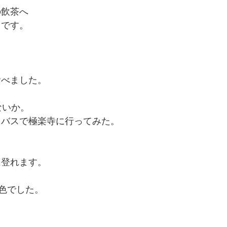
の飲茶へ
らです。
食べました。
ないか。
、バスで極楽寺に行ってみた。
に登れます。
色でした。