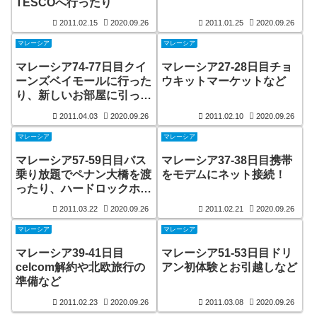
TESCOへ行ったり
2011.02.15
2020.09.26
2011.01.25
2020.09.26
マレーシア
マレーシア
マレーシア74-77日目クイ
マレーシア27-28日目チョ
ーンズベイモールに行った
ウキットマーケットなど
り、新しいお部屋に引っ越
したり
2011.04.03
2020.09.26
2011.02.10
2020.09.26
マレーシア
マレーシア
マレーシア57-59日目バス
マレーシア37-38日目携帯
乗り放題でペナン大橋を渡
をモデムにネット接続！
ったり、ハードロックホテ
ルに行ったり
2011.03.22
2020.09.26
2011.02.21
2020.09.26
マレーシア
マレーシア
マレーシア39-41日目
マレーシア51-53日目ドリ
celcom解約や北欧旅行の
アン初体験とお引越しなど
準備など
2011.02.23
2020.09.26
2011.03.08
2020.09.26