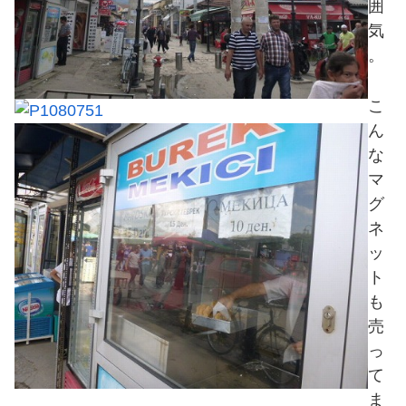
囲
気
。
こ
ん
な
マ
グ
ネ
ッ
ト
も
売
っ
て
ま