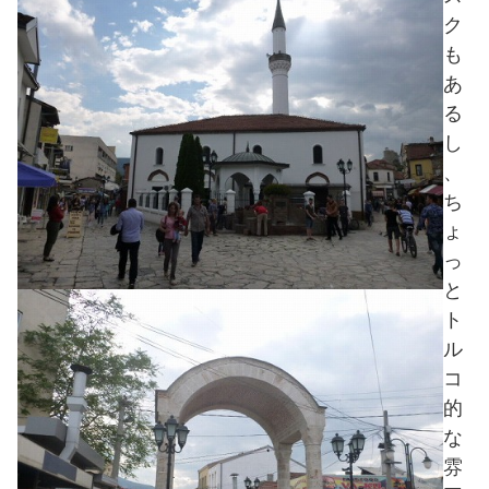
ク
も
あ
る
し
、
ち
ょ
っ
と
ト
ル
コ
的
な
雰