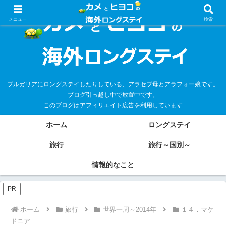
メニュー
検索
ブルガリアにロングステイしたりしている、アラセブ母とアラフォー娘です。
ブログ引っ越し中で放置中です。
このブログはアフィリエイト広告を利用しています
ホーム
ロングステイ
旅行
旅行～国別～
情報的なこと
PR
ホーム
旅行
世界一周～2014年
１４．マケ
ドニア