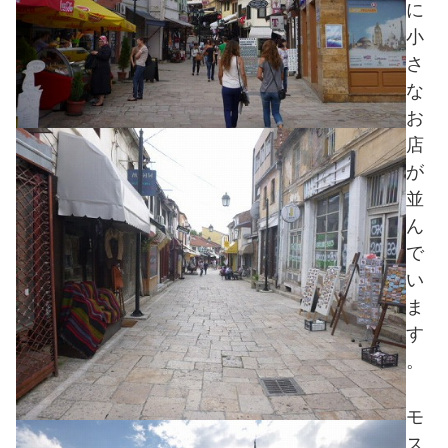
に
小
さ
な
お
店
が
並
ん
で
い
ま
す
。
モ
ス