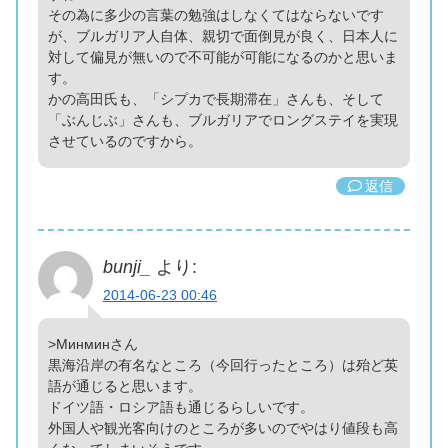
その為に多少の言葉の勉強はしなくてはならないです
が、ブルガリア人自体、親切で面倒見が良く、日本人に
対して偏見が無いので不可能が可能になるのかと思いま
す。
かの高田氏も、「シプカで長期滞在」さんも、そして
「ぶんじぶ」さんも、ブルガリアでロングステイを実現
させているのですから。
返信
bunji_
より:
2014-06-23 00:46
>Минминさん
黒海沿岸の有名なところ（今回行ったところ）は殆ど英
語が通じると思います。
ドイツ語・ロシア語も通じるらしいです。
外国人や観光客向けのところが多いのでやはり値段も高