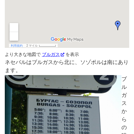
より大きな地図で
ブルガス
を表示
ネセバルはブルガスから北に、ソゾポルは南にあり
ます。
ブ
ル
ガ
ス
か
ら
の