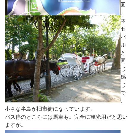
図
。
ネ
セ
バ
ル
と
同
じ
感
じ
で
、
小さな半島が旧市街になっています。
バス停のところには馬車も。完全に観光用だと思い
ますが。