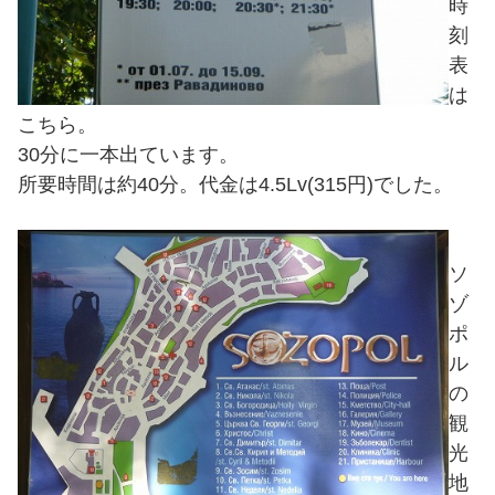
時
刻
表
は
こちら。
30分に一本出ています。
所要時間は約40分。代金は4.5Lv(315円)でした。
ソ
ゾ
ポ
ル
の
観
光
地