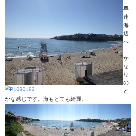
早
速
海
辺
へ
。
か
な
り
の
ど
かな感じです。海もとても綺麗。