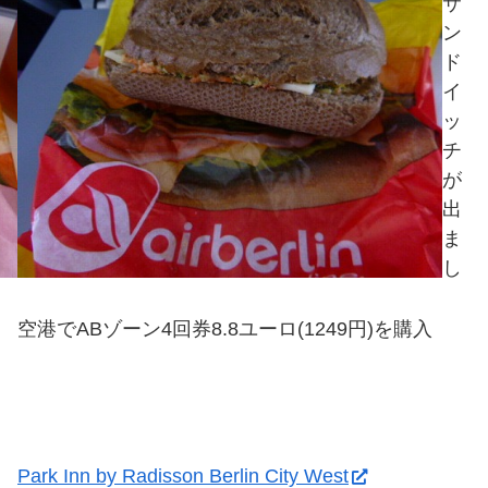
サ
ン
ド
イ
ッ
チ
が
出
ま
し
空港でABゾーン4回券8.8ユーロ(1249円)を購入
Park Inn by Radisson Berlin City West