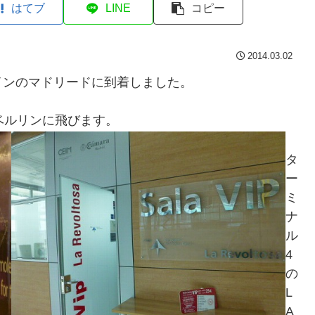
はてブ
LINE
コピー
2014.03.02
インのマドリードに到着しました。
ベルリンに飛びます。
タ
ー
ミ
ナ
ル
4
の
L
A