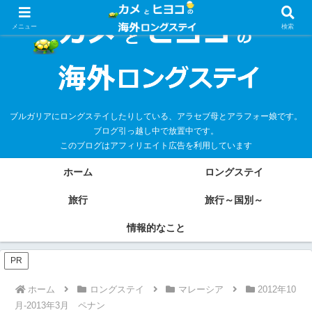
メニュー
検索
ブルガリアにロングステイしたりしている、アラセブ母とアラフォー娘です。
ブログ引っ越し中で放置中です。
このブログはアフィリエイト広告を利用しています
ホーム
ロングステイ
旅行
旅行～国別～
情報的なこと
PR
ホーム
ロングステイ
マレーシア
2012年10
月-2013年3月 ペナン