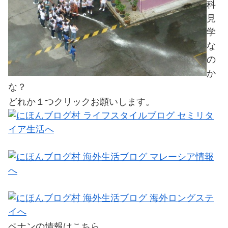
科
見
学
な
の
か
な？
どれか１つクリックお願いします。
ペナンの情報はこちら