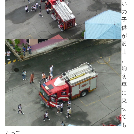
い
の
子
供
が
沢
山
。
消
防
車
に
乗
せ
て
も
らって