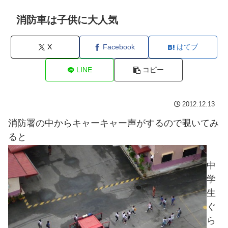
消防車は子供に大人気
X
Facebook
はてブ
LINE
コピー
2012.12.13
消防署の中からキャーキャー声がするので覗いてみ
ると
中
学
生
ぐ
ら