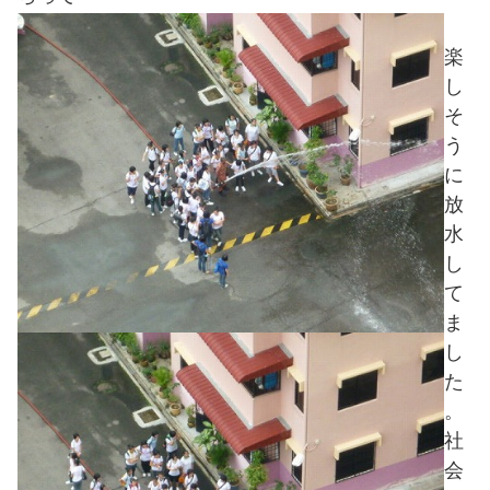
楽
し
そ
う
に
放
水
し
て
ま
し
た
。
社
会