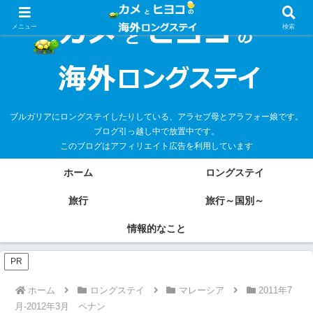
メニュー
検索
ブルガリアにロングステイしたりしている、アラセブ母とアラフォー娘です。
ブログ引っ越し中で放置中です。
このブログはアフィリエイト広告を利用しています
ホーム
ロングステイ
旅行
旅行～国別～
情報的なこと
PR
ホーム
ロングステイ
マレーシア
2011年7
月-2012年3月 ペナン