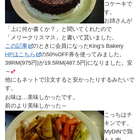
コケーキで
す。
お姉さんが
「上に何か書くか？」と聞いてくれたので
「メリークリスマス」と書いて貰いました。
この記事
のときに会員になったKing’s Bakery
HPはこちら
の50%OFF券を使ってみました。
39RM(975円)が19.5RM(487.5円)になりました。安
～
他にもネットで注文すると安かったりするみたいで
す。
お味は…美味しかったです。
前のより美味しかった～
こっちはチ
キンです。
MyDINで鶏
もも肉