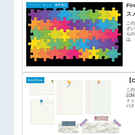
F
パソコン・ネット・携帯電話
ス
この
ざい
らの
は、
【
WordPress
この
記録
トッ
パク