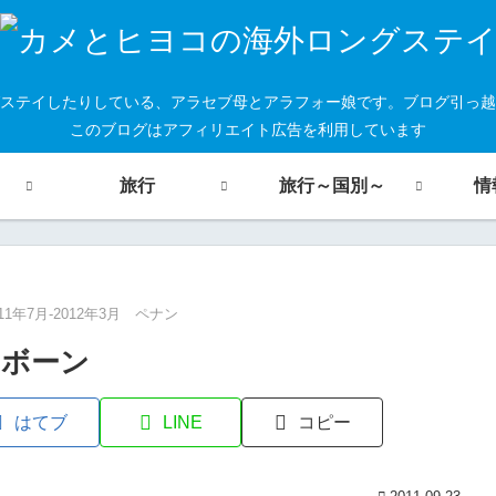
ステイしたりしている、アラセブ母とアラフォー娘です。ブログ引っ越
このブログはアフィリエイト広告を利用しています
旅行
旅行～国別～
情
011年7月-2012年3月 ペナン
リボーン
はてブ
LINE
コピー