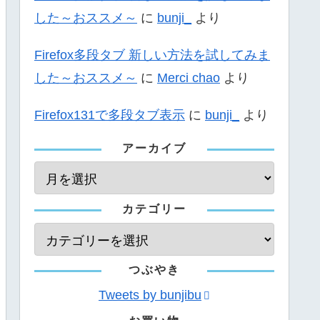
した～おススメ～
に
bunji_
より
Firefox多段タブ 新しい方法を試してみま
した～おススメ～
に
Merci chao
より
Firefox131で多段タブ表示
に
bunji_
より
アーカイブ
カテゴリー
つぶやき
Tweets by bunjibu