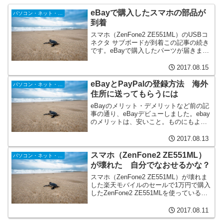
eBayで購入したスマホの部品が
パソコン・ネット・携帯電話
到着
スマホ（ZenFone2 ZE551ML）のUSBコ
ネクタ サブボードが到着この記事の続き
です。eBayで購入したパーツが届きまし
た。トラッキングナンバーがある場合は
ブルガリア郵便局のサイトで現在地を調
2017.08.15
べることができます。7月19日に購入し...
eBayとPayPalの登録方法 海外
パソコン・ネット・携帯電話
住所に送ってもらうには
eBayのメリット・デメリットなど前の記
事の通り、eBayデビューしました。ebay
のメリットは、安いこと。ものにもより
ますが、日本のサイトで買う場合の1/3以
下で購入できます。もっと安いものも沢
2017.08.13
山あります。eBayで買って、日本で転売
する...
スマホ（ZenFone2 ZE551ML）
パソコン・ネット・携帯電話
が壊れた 自分でなおせるかな？
スマホ（ZenFone2 ZE551ML）が壊れま
した楽天モバイルのセールで1万円で購入
したZenFone2 ZE551MLを使っているの
ですが充電を繰り返しているうちに、
USB端子が曲がってしまったようでコー
2017.08.11
ドを曲げれば充電可能だったのが...