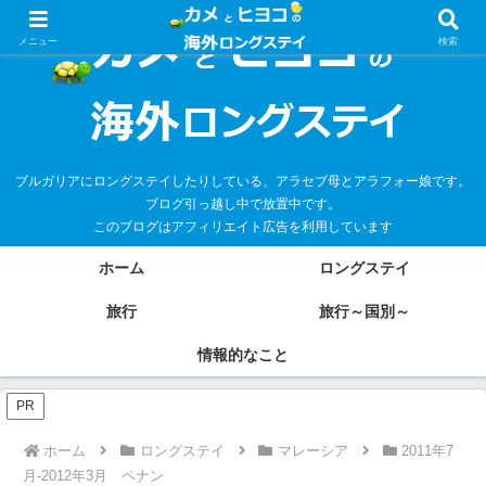
メニュー
検索
ブルガリアにロングステイしたりしている、アラセブ母とアラフォー娘です。
ブログ引っ越し中で放置中です。
このブログはアフィリエイト広告を利用しています
ホーム
ロングステイ
旅行
旅行～国別～
情報的なこと
PR
ホーム
ロングステイ
マレーシア
2011年7
月-2012年3月 ペナン