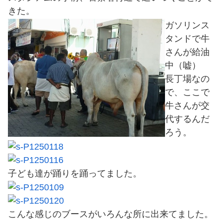
きた。
ガソリンス
タンドで牛
さんが給油
中（嘘）
長丁場なの
で、ここで
牛さんが交
代するんだ
ろう。
子ども達が踊りを踊ってました。
こんな感じのブースがいろんな所に出来てました。