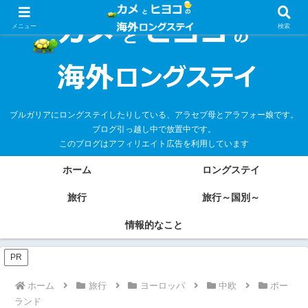
メニュー
検索
ブルガリアにロングステイしたりしている、アラセブ母とアラフォー娘です。
ブログ引っ越し中で放置中です。
このブログはアフィリエイト広告を利用しています
ホーム
ロングステイ
旅行
旅行～国別～
情報的なこと
PR
ホーム
旅行
ヨーロッパ
中欧
ポー
ランド