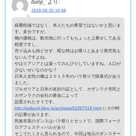
bunji_
より:
2018-06-20 14:48
経費削減ではなく、本人たちの希望ではないかと思いま
す。多分ですが。
物の価格は、観光地に行ってもちょっと上乗せしてある
程度ですし、
売り込みも殆どせず、暇な時はお喋りとあまり商売気も
ないんですよね。
やはりアジアとは違ってのんびりしていますね。人口が
少ないせいなのかな？
日本人女性の像は２０１５年のバラ祭りで除幕式があり
ました。
ブルガリアと日本の友好の証として、カザンラク市民と
カザンラクの会社の募金によって
設置されたそうです。
http://seibunji.blog.jp/archives/52207318.html
にその時
の記事があります。
民族衣装のダンスはバラ祭りとセットで、国際フォーク
ロアフェスティバルがあり
そこでたくさん見られるので、今回は地元のダンスチー