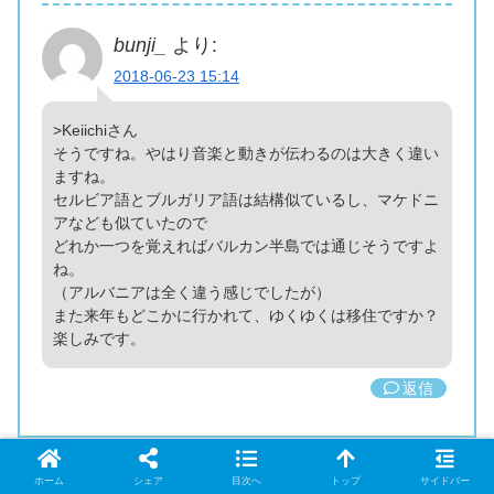
bunji_
より:
2018-06-23 15:14
>Keiichiさん
そうですね。やはり音楽と動きが伝わるのは大きく違い
ますね。
セルビア語とブルガリア語は結構似ているし、マケドニ
アなども似ていたので
どれか一つを覚えればバルカン半島では通じそうですよ
ね。
（アルバニアは全く違う感じでしたが）
また来年もどこかに行かれて、ゆくゆくは移住ですか？
楽しみです。
返信
ホーム
シェア
目次へ
トップ
サイドバー
コメントを書き込む